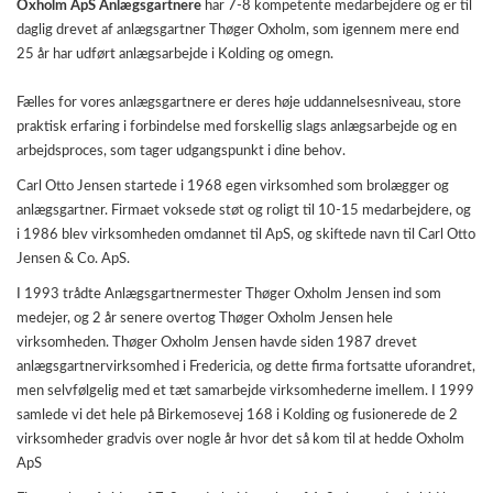
Oxholm ApS Anlægsgartnere
har 7-8 kompetente medarbejdere og er til
daglig drevet af anlægsgartner Thøger Oxholm, som igennem mere end
25 år har udført anlægsarbejde i Kolding og omegn.
Fælles for vores anlægsgartnere er deres høje uddannelsesniveau, store
praktisk erfaring i forbindelse med forskellig slags anlægsarbejde og en
arbejdsproces, som tager udgangspunkt i dine behov.
Carl Otto Jensen startede i 1968 egen virksomhed som brolægger og
anlægsgartner. Firmaet voksede støt og roligt til 10-15 medarbejdere, og
i 1986 blev virksomheden omdannet til ApS, og skiftede navn til Carl Otto
Jensen & Co. ApS.
I 1993 trådte Anlægsgartnermester Thøger Oxholm Jensen ind som
medejer, og 2 år senere overtog Thøger Oxholm Jensen hele
virksomheden. Thøger Oxholm Jensen havde siden 1987 drevet
anlægsgartnervirksomhed i Fredericia, og dette firma fortsatte uforandret,
men selvfølgelig med et tæt samarbejde virksomhederne imellem. I 1999
samlede vi det hele på Birkemosevej 168 i Kolding og fusionerede de 2
virksomheder gradvis over nogle år hvor det så kom til at hedde Oxholm
ApS