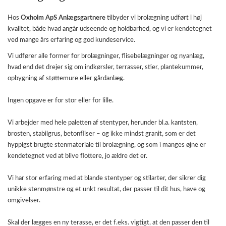
Hos
Oxholm ApS Anlægsgartnere
tilbyder vi brolægning udført i høj
kvalitet, både hvad angår udseende og holdbarhed, og vi er kendetegnet
ved mange års erfaring og god kundeservice.
Vi udfører alle former for brolægninger, flisebelægninger og nyanlæg,
hvad end det drejer sig om indkørsler, terrasser, stier, plantekummer,
opbygning af støttemure eller gårdanlæg.
Ingen opgave er for stor eller for lille.
Vi arbejder med hele paletten af stentyper, herunder bl.a. kantsten,
brosten, stabilgrus, betonfliser – og ikke mindst granit, som er det
hyppigst brugte stenmateriale til brolægning, og som i manges øjne er
kendetegnet ved at blive flottere, jo ældre det er.
Vi har stor erfaring med at blande stentyper og stilarter, der sikrer dig
unikke stenmønstre og et unkt resultat, der passer til dit hus, have og
omgivelser.
Skal der lægges en ny terasse, er det f.eks. vigtigt, at den passer den til