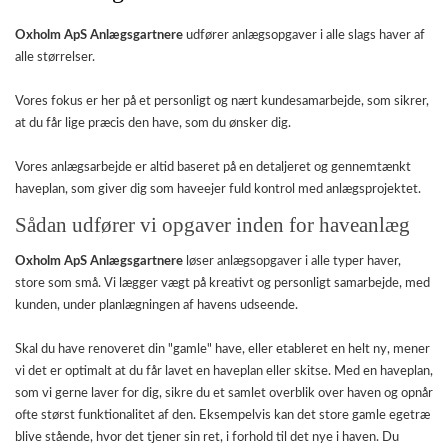
Oxholm ApS Anlægsgartnere
udfører anlægsopgaver i alle slags haver af
alle størrelser.
Vores fokus er her på et personligt og nært kundesamarbejde, som sikrer,
at du får lige præcis den have, som du ønsker dig.
Vores anlægsarbejde er altid baseret på en detaljeret og gennemtænkt
haveplan, som giver dig som haveejer fuld kontrol med anlægsprojektet.
Sådan udfører vi opgaver inden for haveanlæg
Oxholm ApS Anlægsgartnere
løser anlægsopgaver i alle typer haver,
store som små. Vi lægger vægt på kreativt og personligt samarbejde, med
kunden, under planlægningen af havens udseende.
Skal du have renoveret din "gamle" have, eller etableret en helt ny, mener
vi det er optimalt at du får lavet en haveplan eller skitse. Med en haveplan,
som vi gerne laver for dig, sikre du et samlet overblik over haven og opnår
ofte størst funktionalitet af den. Eksempelvis kan det store gamle egetræ
blive stående, hvor det tjener sin ret, i forhold til det nye i haven. Du