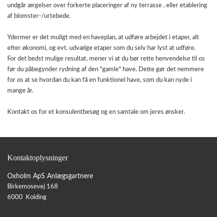
undgår ærgelser over forkerte placeringer af ny terrasse , eller etablering
af blomster-/urtebede.
Ydermer er det muligt med en haveplan, at udføre arbejdet i etaper, alt
efter økonomi, og evt. udvælge etaper som du selv har lyst at udføre.
For det bedst mulige resultat, mener vi at du bør rette henvendelse til os
før du påbegynder rydning af den "gamle" have. Dette gør det nemmere
for os at se hvordan du kan få en funktionel have, som du kan nyde i
mange år.
Kontakt os for et konsulentbesøg og en samtale om jeres ønsker.
Kontaktoplysninger
Oxholm ApS Anlægsgartnere
Birkemosevej 168
6000 Kolding